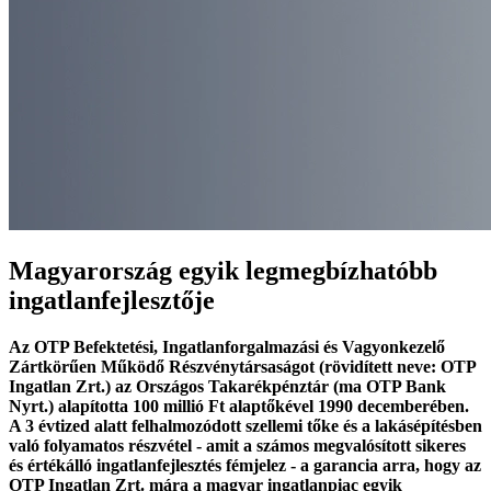
Magyarország egyik legmegbízhatóbb
ingatlanfejlesztője
Az OTP Befektetési, Ingatlanforgalmazási és Vagyonkezelő
Zártkörűen Működő Részvénytársaságot (rövidített neve: OTP
Ingatlan Zrt.) az Országos Takarékpénztár (ma OTP Bank
Nyrt.) alapította 100 millió Ft alaptőkével 1990 decemberében.
A 3 évtized alatt felhalmozódott szellemi tőke és a lakásépítésben
való folyamatos részvétel - amit a számos megvalósított sikeres
és értékálló ingatlanfejlesztés fémjelez - a garancia arra, hogy az
OTP Ingatlan Zrt. mára a magyar ingatlanpiac egyik