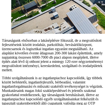
Társaságunk elsősorban a lakásépítésre fókuszál, de a megvalósított
fejlesztéseink között irodaház, parkolóház, bevásárlóközpont,
üzemcsarnok és logisztikai ingatlan egyaránt megtalálható. Az
alapítást követően évente átlagosan 200-300 lakást építettünk, amely
napjainkig összesen 6000-7000 db piaci alapon megépített, illetve
építés alatt lévő új otthont jelent a mintegy 120 ezer négyzetméternyi
megvalósított intézményi, kereskedelmi, szolgáltató és irodaépületek
mellett.
Többi szolgáltatásunk is az ingatlanpiachoz kapcsolódik, így többek
között befektetői, ingatlanfejlesztői, bérbeadási, valamint
ingatlanforgalmazási és műszaki szakértői tevékenységet is végzünk.
Munkatársaink magas fokú szakképesítéssel és jelentős szakmai
gyakorlattal rendelkeznek, így társaságunk beruházásait, illetve az
ingatlanpiachoz kapcsolódó egyéb szolgáltatásainkat felkészült és
tapasztalt szakemberekből álló csapatunk valósítja meg az OTP