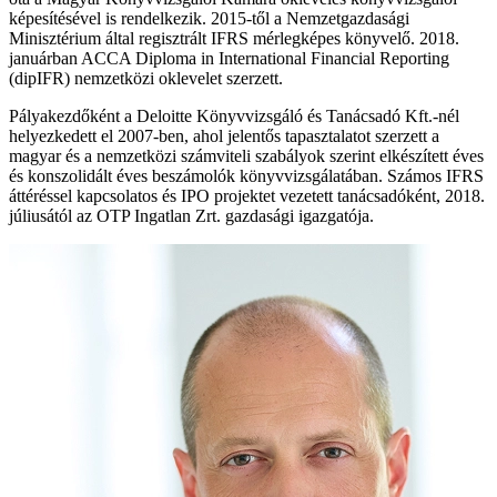
képesítésével is rendelkezik. 2015-től a Nemzetgazdasági
Minisztérium által regisztrált IFRS mérlegképes könyvelő. 2018.
januárban ACCA Diploma in International Financial Reporting
(dipIFR) nemzetközi oklevelet szerzett.
Pályakezdőként a Deloitte Könyvvizsgáló és Tanácsadó Kft.-nél
helyezkedett el 2007-ben, ahol jelentős tapasztalatot szerzett a
magyar és a nemzetközi számviteli szabályok szerint elkészített éves
és konszolidált éves beszámolók könyvvizsgálatában. Számos IFRS
áttéréssel kapcsolatos és IPO projektet vezetett tanácsadóként, 2018.
júliusától az OTP Ingatlan Zrt. gazdasági igazgatója.