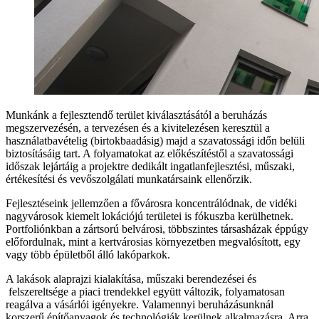
Munkánk a fejlesztendő terület kiválasztásától a beruházás
megszervezésén, a tervezésen és a kivitelezésen keresztül a
használatbavételig (birtokbaadásig) majd a szavatossági időn belüli
biztosításáig tart. A folyamatokat az előkészítéstől a szavatossági
időszak lejártáig a projektre dedikált ingatlanfejlesztési, műszaki,
értékesítési és vevőszolgálati munkatársaink ellenőrzik.
Fejlesztéseink jellemzően a fővárosra koncentrálódnak, de vidéki
nagyvárosok kiemelt lokációjú területei is fókuszba kerülhetnek.
Portfoliónkban a zártsorú belvárosi, többszintes társasházak éppúgy
előfordulnak, mint a kertvárosias környezetben megvalósított, egy
vagy több épületből álló lakóparkok.
A lakások alaprajzi kialakítása, műszaki berendezései és
felszereltsége a piaci trendekkel együtt változik, folyamatosan
reagálva a vásárlói igényekre. Valamennyi beruházásunknál
korszerű építőanyagok és technológiák kerülnek alkalmazásra. Arra