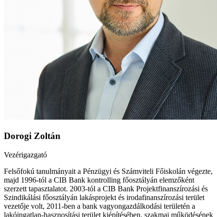
Dorogi Zoltán
Vezérigazgató
Felsőfokú tanulmányait a Pénzügyi és Számviteli Főiskolán végezte,
majd 1996-tól a CIB Bank kontrolling főosztályán elemzőként
szerzett tapasztalatot. 2003-tól a CIB Bank Projektfinanszírozási és
Szindikálási főosztályán lakásprojekt és irodafinanszírozási terület
vezetője volt, 2011-ben a bank vagyongazdálkodási területén a
lakóingatlan-hasznosítási terület kiépítésében, szakmai működésének