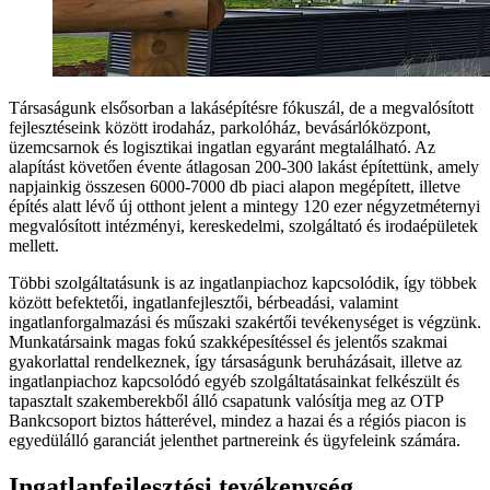
Társaságunk elsősorban a lakásépítésre fókuszál, de a megvalósított
fejlesztéseink között irodaház, parkolóház, bevásárlóközpont,
üzemcsarnok és logisztikai ingatlan egyaránt megtalálható. Az
alapítást követően évente átlagosan 200-300 lakást építettünk, amely
napjainkig összesen 6000-7000 db piaci alapon megépített, illetve
építés alatt lévő új otthont jelent a mintegy 120 ezer négyzetméternyi
megvalósított intézményi, kereskedelmi, szolgáltató és irodaépületek
mellett.
Többi szolgáltatásunk is az ingatlanpiachoz kapcsolódik, így többek
között befektetői, ingatlanfejlesztői, bérbeadási, valamint
ingatlanforgalmazási és műszaki szakértői tevékenységet is végzünk.
Munkatársaink magas fokú szakképesítéssel és jelentős szakmai
gyakorlattal rendelkeznek, így társaságunk beruházásait, illetve az
ingatlanpiachoz kapcsolódó egyéb szolgáltatásainkat felkészült és
tapasztalt szakemberekből álló csapatunk valósítja meg az OTP
Bankcsoport biztos hátterével, mindez a hazai és a régiós piacon is
egyedülálló garanciát jelenthet partnereink és ügyfeleink számára.
Ingatlanfejlesztési tevékenység