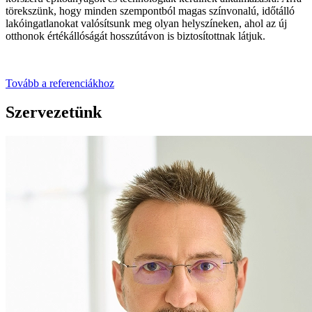
törekszünk, hogy minden szempontból magas színvonalú, időtálló
lakóingatlanokat valósítsunk meg olyan helyszíneken, ahol az új
otthonok értékállóságát hosszútávon is biztosítottnak látjuk.
Tovább a referenciákhoz
Szervezetünk