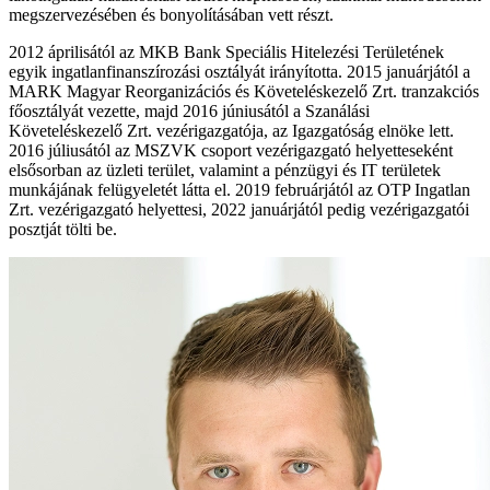
megszervezésében és bonyolításában vett részt.
2012 áprilisától az MKB Bank Speciális Hitelezési Területének
egyik ingatlanfinanszírozási osztályát irányította. 2015 januárjától a
MARK Magyar Reorganizációs és Követeléskezelő Zrt. tranzakciós
főosztályát vezette, majd 2016 júniusától a Szanálási
Követeléskezelő Zrt. vezérigazgatója, az Igazgatóság elnöke lett.
2016 júliusától az MSZVK csoport vezérigazgató helyetteseként
elsősorban az üzleti terület, valamint a pénzügyi és IT területek
munkájának felügyeletét látta el. 2019 februárjától az OTP Ingatlan
Zrt. vezérigazgató helyettesi, 2022 januárjától pedig vezérigazgatói
posztját tölti be.