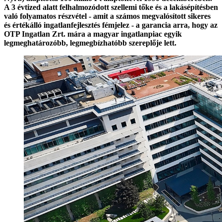
A 3 évtized alatt felhalmozódott szellemi tőke és a lakásépítésben
való folyamatos részvétel - amit a számos megvalósított sikeres
és értékálló ingatlanfejlesztés fémjelez - a garancia arra, hogy az
OTP Ingatlan Zrt. mára a magyar ingatlanpiac egyik
legmeghatározóbb, legmegbízhatóbb szereplője lett.