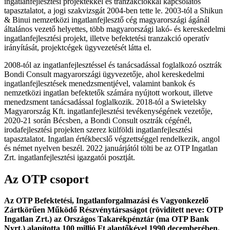
ingatlanfejlesztési projektekkel és tranzakciókkal kapcsolatos
tapasztalatot, a jogi szakvizsgát 2004-ben tette le. 2003-tól a Shikun
& Binui nemzetközi ingatlanfejlesztő cég magyarországi ágánál
általános vezető helyettes, több magyarországi lakó- és kereskedelmi
ingatlanfejlesztési projekt, illetve befektetési tranzakció operatív
irányítását, projektcégek ügyvezetését látta el.
2008-tól az ingatlanfejlesztéssel és tanácsadással foglalkozó osztrák
Bondi Consult magyarországi ügyvezetője, ahol kereskedelmi
ingatlanfejlesztések menedzsmentjével, valamint bankok és
nemzetközi ingatlan befektetők számára nyújtott workout, illetve
menedzsment tanácsadással foglalkozik. 2018-tól a Swietelsky
Magyarország Kft. ingatlanfejlesztési tevékenységének vezetője,
2020-21 során Bécsben, a Bondi Consult osztrák cégénél,
irodafejlesztési projekten szerez külföldi ingatlanfejlesztési
tapasztalatot. Ingatlan értékbecslő végzettséggel rendelkezik, angol
és német nyelven beszél. 2022 januárjától tölti be az OTP Ingatlan
Zrt. ingatlanfejlesztési igazgatói posztját.
Az OTP csoport
Az OTP Befektetési, Ingatlanforgalmazási és Vagyonkezelő
Zártkörűen Működő Részvénytársaságot (rövidített neve: OTP
Ingatlan Zrt.) az Országos Takarékpénztár (ma OTP Bank
Nyrt.) alapította 100 millió Ft alaptőkével 1990 decemberében.